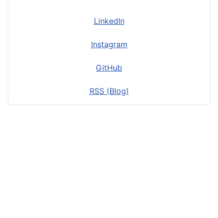
LinkedIn
Instagram
GitHub
RSS (Blog)
Datenschutzerklärung
D
Impressum
C