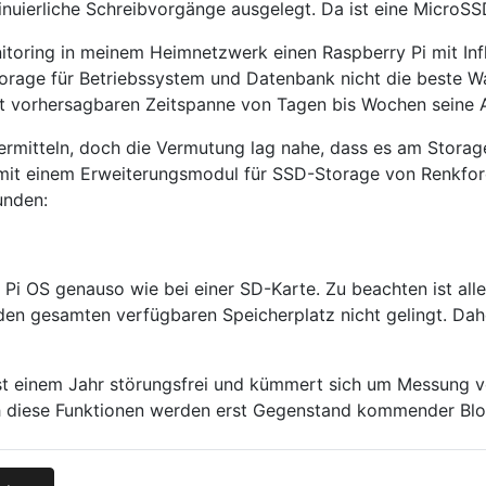
inuierliche Schreibvorgänge ausgelegt. Da ist eine MicroSSD
nitoring in meinem Heimnetzwerk einen Raspberry Pi mit In
Storage für Betriebssystem und Datenbank nicht die beste W
cht vorhersagbaren Zeitspanne von Tagen bis Wochen seine Ar
t ermitteln, doch die Vermutung lag nahe, dass es am Stora
Pi mit einem Erweiterungsmodul für SSD-Storage von Renkfor
unden:
 Pi OS genauso wie bei einer SD-Karte. Zu beachten ist alle
den gesamten verfügbaren Speicherplatz nicht gelingt. Da
t fast einem Jahr störungsfrei und kümmert sich um Messun
h diese Funktionen werden erst Gegenstand kommender Blog